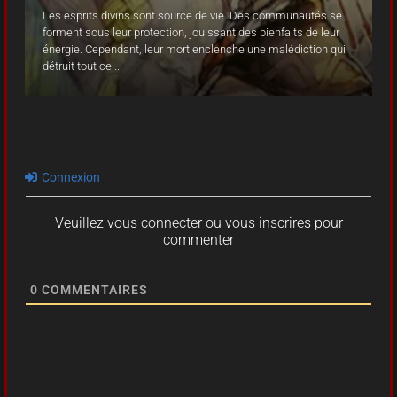
Les esprits divins sont source de vie. Des communautés se
Les esprits divins sont source de vie. Des communautés se
Les esprits divins sont source de vie. Des communautés se
forment sous leur protection, jouissant des bienfaits de leur
forment sous leur protection, jouissant des bienfaits de leur
forment sous leur protection, jouissant des bienfaits de leur
énergie. Cependant, leur mort enclenche une malédiction qui
énergie. Cependant, leur mort enclenche une malédiction qui
énergie. Cependant, leur mort enclenche une malédiction qui
détruit tout ce ...
détruit tout ce ...
détruit tout ce ...
Connexion
Veuillez vous connecter ou vous inscrires pour
commenter
0
COMMENTAIRES