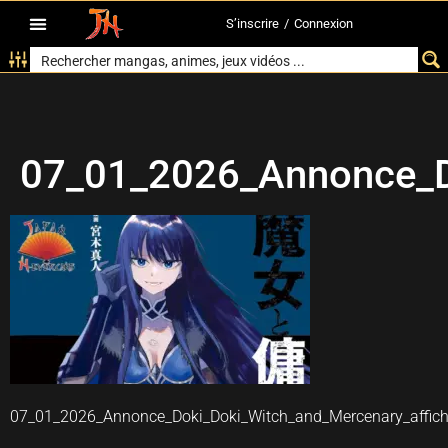
S’inscrire
/
Connexion
07_01_2026_Annonce_D
07_01_2026_Annonce_Doki_Doki_Witch_and_Mercenary_affic