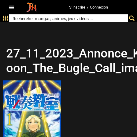
S’inscrire
/
Connexion
27_11_2023_Annonce_K
oon_The_Bugle_Call_i