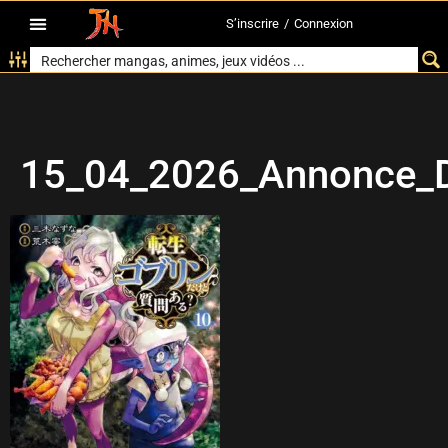
S’inscrire
/
Connexion
15_04_2026_Annonce_D