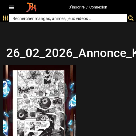
S’inscrire
/
Connexion
26_02_2026_Annonce_