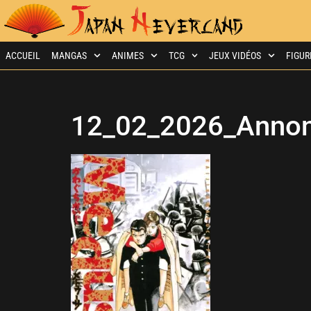
ACCUEIL
MANGAS
ANIMES
TCG
JEUX VIDÉOS
FIGUR
12_02_2026_Annon