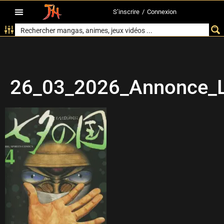
S’inscrire
/
Connexion
26_03_2026_Annonce_L