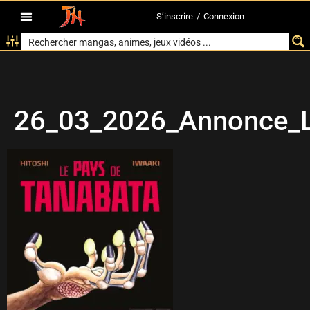
S’inscrire
/
Connexion
26_03_2026_Annonce_L