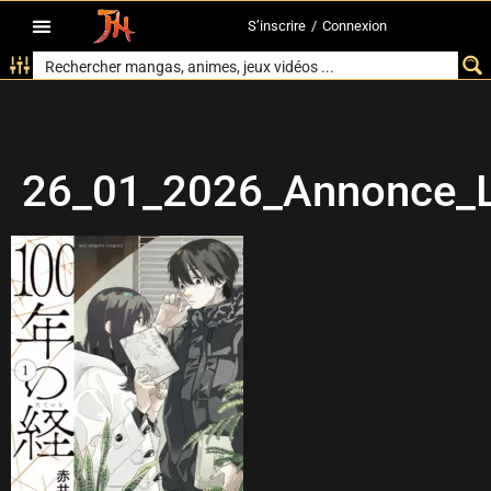
S’inscrire
/
Connexion
26_01_2026_Annonce_Le