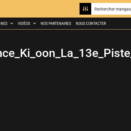
INES
VIDÉOS
NOS PARTENAIRES
NOUS CONTACTER
ce_Ki_oon_La_13e_Pist