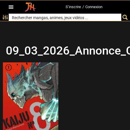
S’inscrire
/
Connexion
09_03_2026_Annonce_Cr