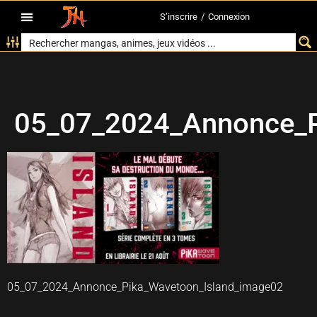
S’inscrire
/
Connexion
05_07_2024_Annonce_P
05_07_2024_Annonce_Pika_Wavetoon_Island_image02