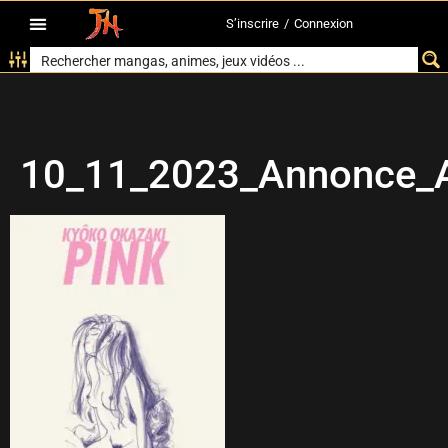
S’inscrire
/
Connexion
10_11_2023_Annonce_At