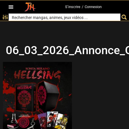
S’inscrire
/
Connexion
06_03_2026_Annonce_Co