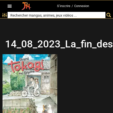
S’inscrire
/
Connexion
14_08_2023_La_fin_des