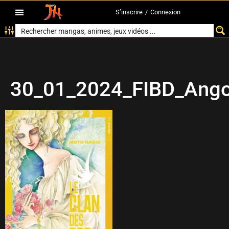
S’inscrire
/
Connexion
30_01_2024_FIBD_Angou