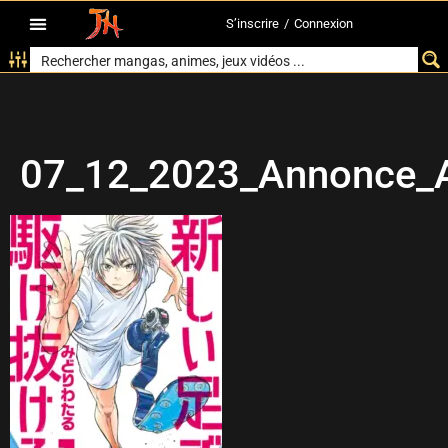
S’inscrire
/
Connexion
07_12_2023_Annonce_A