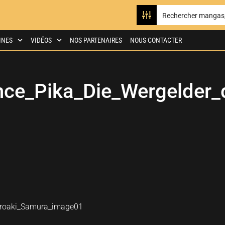
INES
VIDÉOS
NOS PARTENAIRES
NOUS CONTACTER
ce_Pika_Die_Wergelder_
iroaki_Samura_image01