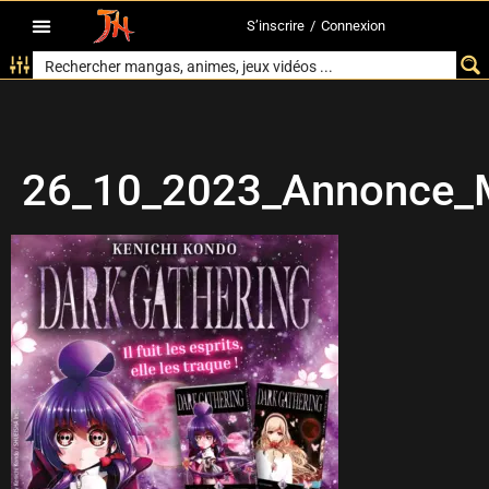
S’inscrire
/
Connexion
26_10_2023_Annonce_