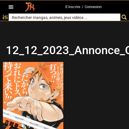
S’inscrire
/
Connexion
12_12_2023_Annonce_Cr