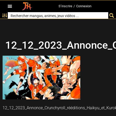
S’inscrire
/
Connexion
12_12_2023_Annonce_Cru
12_12_2023_Annonce_Crunchyroll_rééditions_Haikyu_et_Kurok