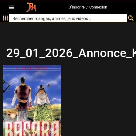
S’inscrire
/
Connexion
29_01_2026_Annonce_