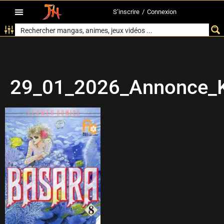
S’inscrire
/
Connexion
29_01_2026_Annonce_