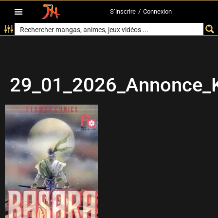
S’inscrire
/
Connexion
29_01_2026_Annonce_