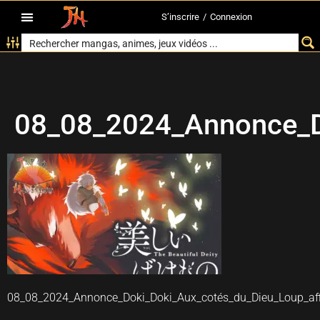
S’inscrire
/
Connexion
08_08_2024_Annonce_D
08_08_2024_Annonce_Doki_Doki_Aux_cotés_du_Dieu_Loup_aff