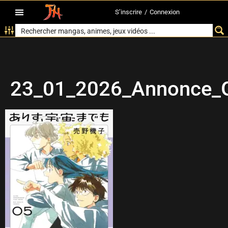
S’inscrire
/
Connexion
23_01_2026_Annonce_Gl