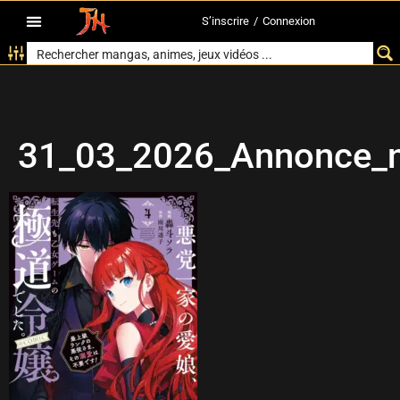
S’inscrire
/
Connexion
31_03_2026_Annonce_