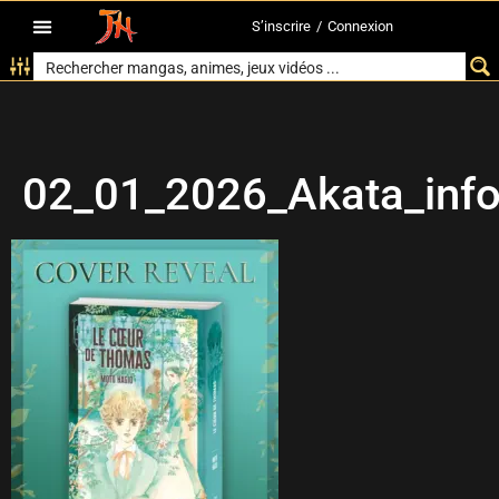
S’inscrire
/
Connexion
02_01_2026_Akata_inf