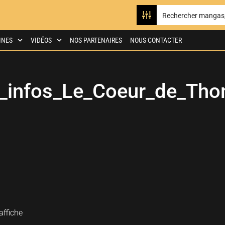
INES
VIDÉOS
NOS PARTENAIRES
NOUS CONTACTER
_infos_Le_Coeur_de_Tho
ffiche