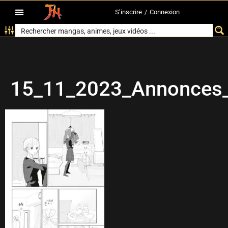
S’inscrire
/
Connexion
15_11_2023_Annonces_K