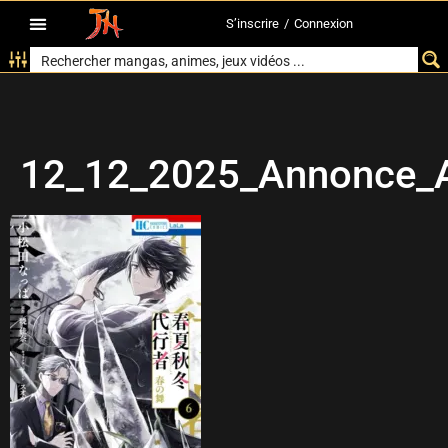
S’inscrire
/
Connexion
12_12_2025_Annonce_A